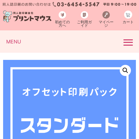
初めての
ご利用ガ
マイペー
カート
方へ
イド
ジ
MENU