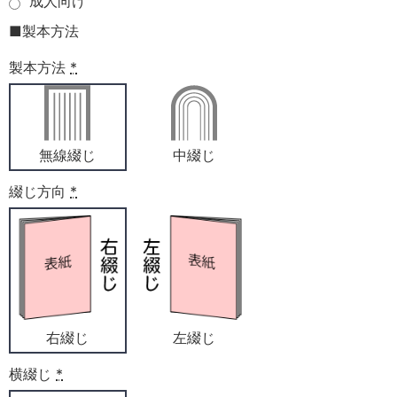
成人向け
■製本方法
製本方法
*
無線綴じ
中綴じ
綴じ方向
*
右綴じ
左綴じ
横綴じ
*