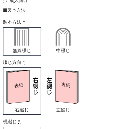
成人向け
■製本方法
製本方法
*
無線綴じ
中綴じ
綴じ方向
*
右綴じ
左綴じ
横綴じ
*