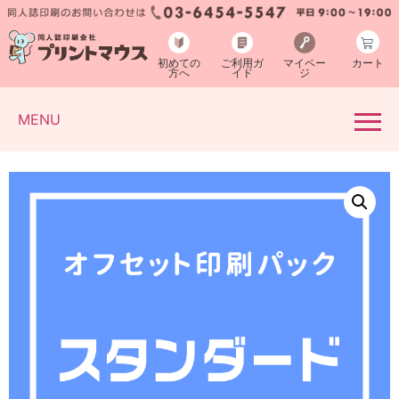
初めての
ご利用ガ
マイペー
カート
方へ
イド
ジ
MENU