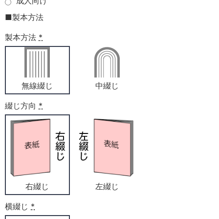
成人向け
■製本方法
製本方法
*
無線綴じ
中綴じ
綴じ方向
*
右綴じ
左綴じ
横綴じ
*