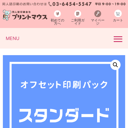
初めての
ご利用ガ
マイペー
カート
方へ
イド
ジ
MENU