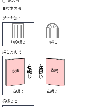
成人向け
■製本方法
製本方法
*
無線綴じ
中綴じ
綴じ方向
*
右綴じ
左綴じ
横綴じ
*