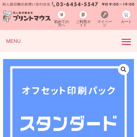
初めての
ご利用ガ
マイペー
カート
方へ
イド
ジ
MENU