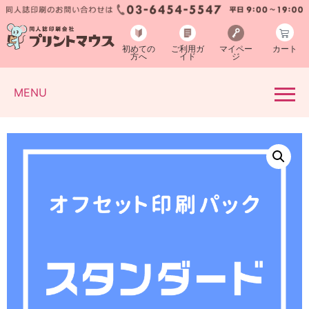
初めての
ご利用ガ
マイペー
カート
方へ
イド
ジ
MENU