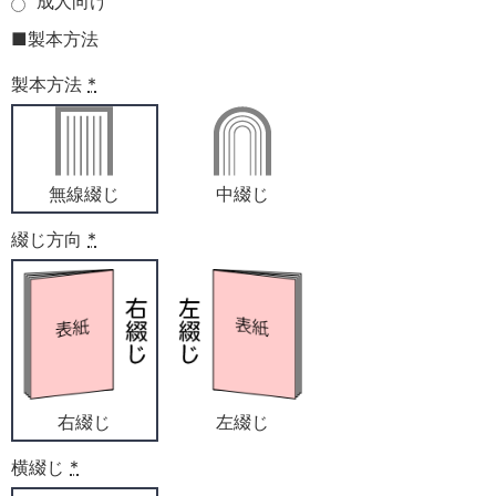
成人向け
■製本方法
製本方法
*
無線綴じ
中綴じ
綴じ方向
*
右綴じ
左綴じ
横綴じ
*