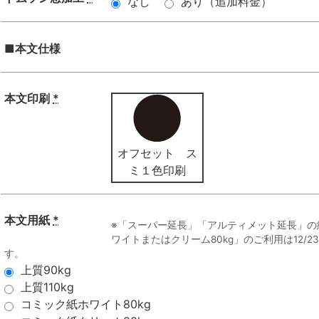
なし
あり（追加料金）
■本文仕様
本文印刷
*
オフセット ス
ミ１色印刷
本文用紙
*
※「スーパー延長」「アルティメット延長」の
ワイトまたはクリーム80kg」のご利用は12/
す。
上質90kg
上質110kg
コミック紙ホワイト80kg