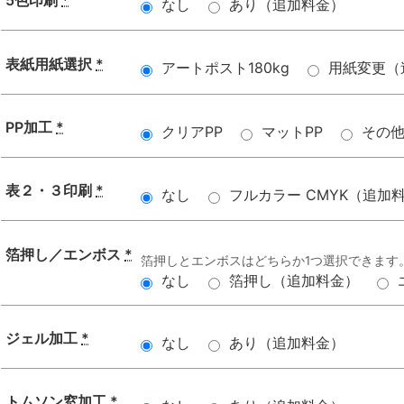
5色印刷
*
なし
あり（追加料金）
表紙用紙選択
*
アートポスト180kg
用紙変更（
PP加工
*
クリアPP
マットPP
その
表２・３印刷
*
なし
フルカラー CMYK（追加
箔押し／エンボス
*
箔押しとエンボスはどちらか1つ選択できます
なし
箔押し（追加料金）
ジェル加工
*
なし
あり（追加料金）
トムソン窓加工
*