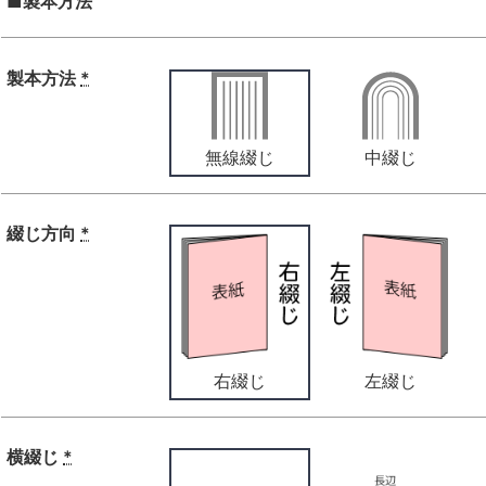
■製本方法
製本方法
*
無線綴じ
中綴じ
綴じ方向
*
右綴じ
左綴じ
横綴じ
*