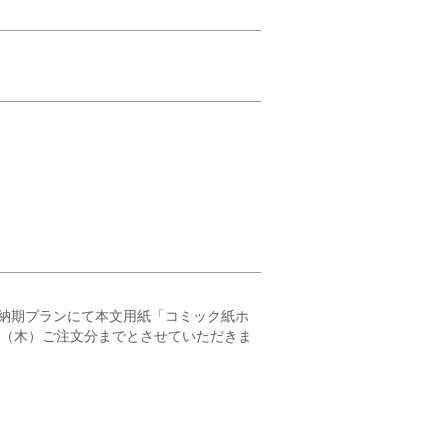
納期プランにて本文用紙「コミック紙ホ
23（木）ご注文分までとさせていただきま