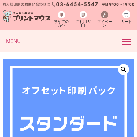
初めての
ご利用ガ
マイペー
カート
方へ
イド
ジ
MENU