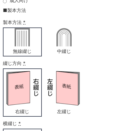
成人向け
■製本方法
製本方法
*
無線綴じ
中綴じ
綴じ方向
*
右綴じ
左綴じ
横綴じ
*