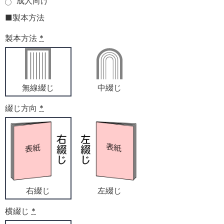
成人向け
■製本方法
製本方法
*
無線綴じ
中綴じ
綴じ方向
*
右綴じ
左綴じ
横綴じ
*