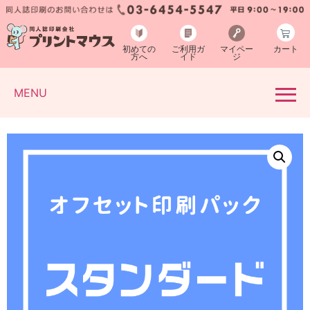
初めての
ご利用ガ
マイペー
カート
方へ
イド
ジ
MENU