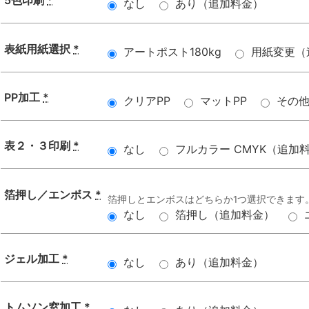
5色印刷
*
なし
あり（追加料金）
表紙用紙選択
*
アートポスト180kg
用紙変更（
PP加工
*
クリアPP
マットPP
その
表２・３印刷
*
なし
フルカラー CMYK（追加
箔押し／エンボス
*
箔押しとエンボスはどちらか1つ選択できます
なし
箔押し（追加料金）
ジェル加工
*
なし
あり（追加料金）
トムソン窓加工
*