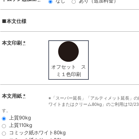
なし
あり（追加料金）
■本文仕様
本文印刷
*
オフセット ス
ミ１色印刷
本文用紙
*
※「スーパー延長」「アルティメット延長」の
ワイトまたはクリーム80kg」のご利用は12/
す。
上質90kg
上質110kg
コミック紙ホワイト80kg