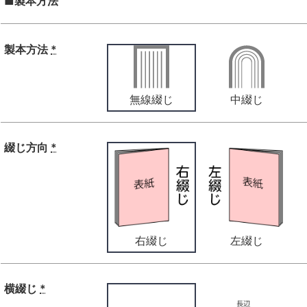
■製本方法
製本方法
*
無線綴じ
中綴じ
綴じ方向
*
右綴じ
左綴じ
横綴じ
*