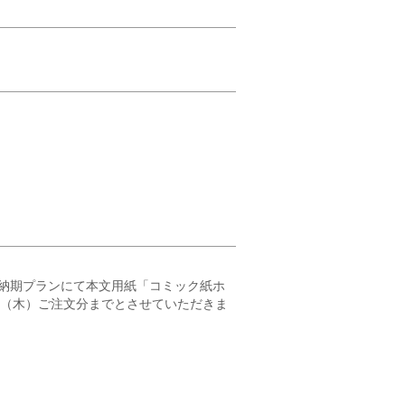
納期プランにて本文用紙「コミック紙ホ
23（木）ご注文分までとさせていただきま