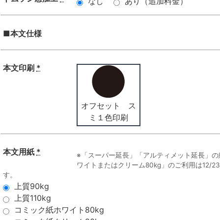
なし
あり（追加料金）
■本文仕様
本文印刷
*
オフセット ス
ミ１色印刷
本文用紙
*
※「スーパー延長」「アルティメット延長」の
ワイトまたはクリーム80kg」のご利用は12/
す。
上質90kg
上質110kg
コミック紙ホワイト80kg