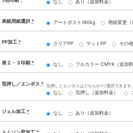
5色印刷
*
なし
あり（追加料金）
表紙用紙選択
*
アートポスト180kg
用紙変更（
PP加工
*
クリアPP
マットPP
その
表２・３印刷
*
なし
フルカラー CMYK（追加
箔押し／エンボス
*
箔押しとエンボスはどちらか1つ選択できます
なし
箔押し（追加料金）
ジェル加工
*
なし
あり（追加料金）
トムソン窓加工
*