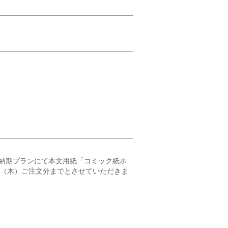
納期プランにて本文用紙「コミック紙ホ
23（木）ご注文分までとさせていただきま