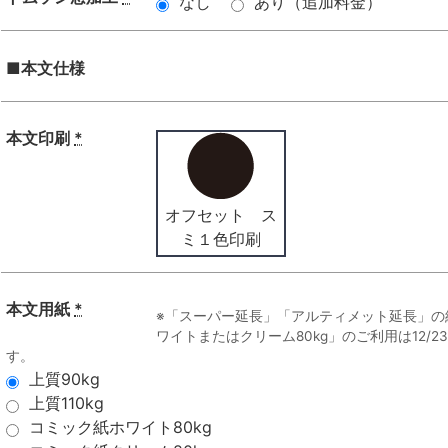
なし
あり（追加料金）
■本文仕様
本文印刷
*
オフセット ス
ミ１色印刷
本文用紙
*
※「スーパー延長」「アルティメット延長」の
ワイトまたはクリーム80kg」のご利用は12/
す。
上質90kg
上質110kg
コミック紙ホワイト80kg