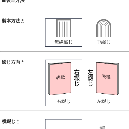
■製本方法
製本方法
*
無線綴じ
中綴じ
綴じ方向
*
右綴じ
左綴じ
横綴じ
*