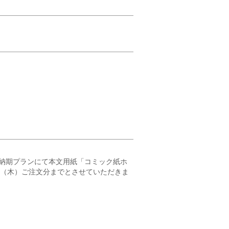
納期プランにて本文用紙「コミック紙ホ
23（木）ご注文分までとさせていただきま