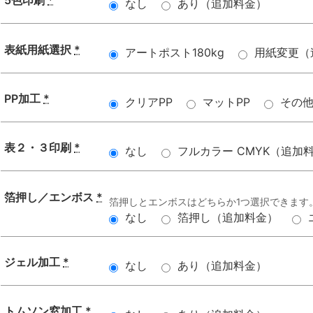
5色印刷
*
なし
あり（追加料金）
表紙用紙選択
*
アートポスト180kg
用紙変更（
PP加工
*
クリアPP
マットPP
その
表２・３印刷
*
なし
フルカラー CMYK（追加
箔押し／エンボス
*
箔押しとエンボスはどちらか1つ選択できます
なし
箔押し（追加料金）
ジェル加工
*
なし
あり（追加料金）
トムソン窓加工
*