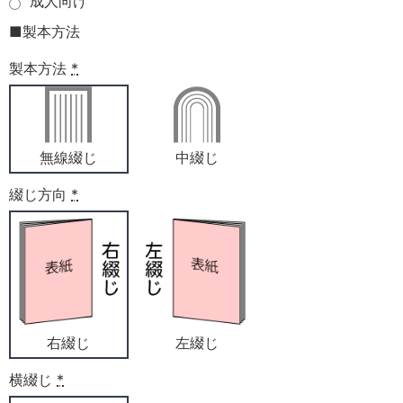
成人向け
■製本方法
製本方法
*
無線綴じ
中綴じ
綴じ方向
*
右綴じ
左綴じ
横綴じ
*