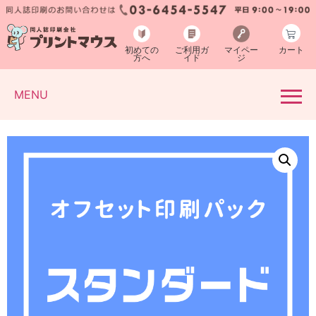
初めての
ご利用ガ
マイペー
カート
方へ
イド
ジ
MENU