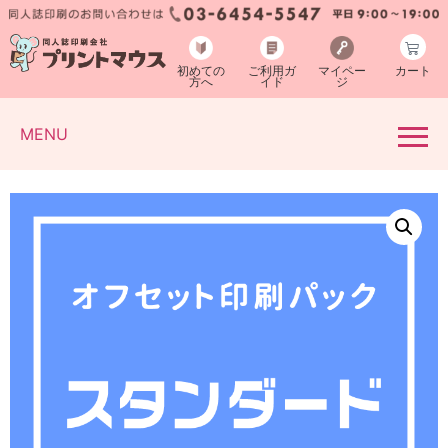
初めての
ご利用ガ
マイペー
カート
方へ
イド
ジ
MENU