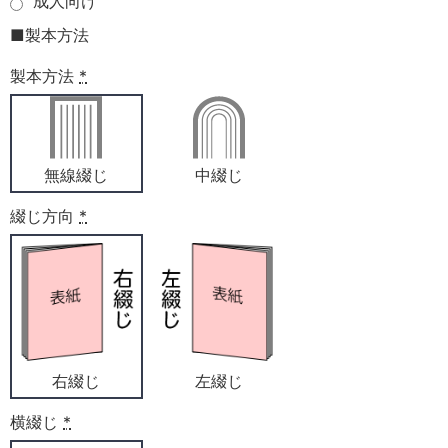
成人向け
■製本方法
製本方法
*
無線綴じ
中綴じ
綴じ方向
*
右綴じ
左綴じ
横綴じ
*