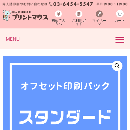
初めての
ご利用ガ
マイペー
カート
方へ
イド
ジ
MENU