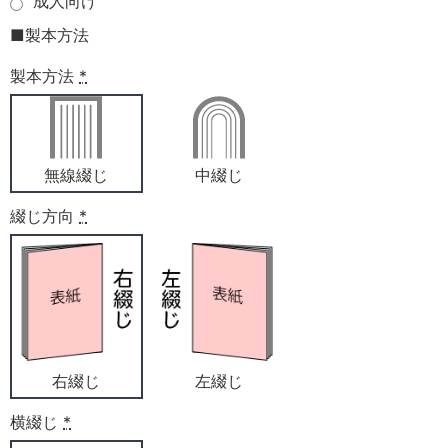
成人向け
■製本方法
製本方法
*
無線綴じ
中綴じ
綴じ方向
*
右綴じ
左綴じ
横綴じ
*