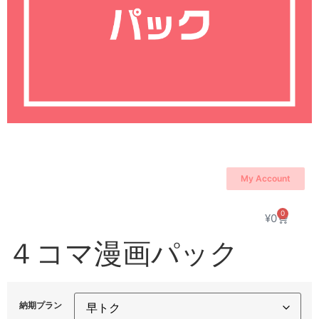
My Account
0
¥
0
４コマ漫画パック
納期プラン