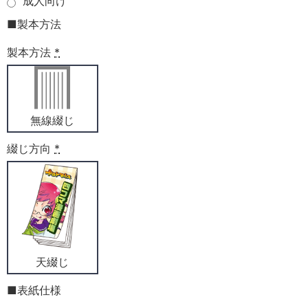
成人向け
■製本方法
製本方法
*
無線綴じ
綴じ方向
*
天綴じ
■表紙仕様