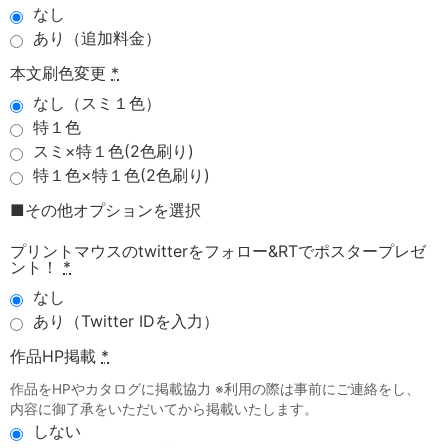
なし
あり（追加料金）
本文刷色変更
*
なし（スミ１色）
特１色
スミ×特１色(2色刷り)
特１色×特１色(2色刷り)
■その他オプションを選択
プリントマウスのtwitterをフォロー&RTでポスタープレゼ
ント！
*
なし
あり（Twitter IDを入力）
作品HP掲載
*
作品をHPやカタログに掲載協力 ※利用の際は事前にご連絡をし、
内容に御了承をいただいてから掲載いたします。
しない