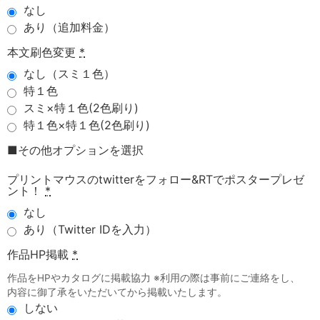
なし
あり（追加料金）
本文刷色変更
*
なし（スミ１色）
特１色
スミ×特１色(2色刷り)
特１色×特１色(2色刷り)
■その他オプションを選択
プリントマウスのtwitterをフォロー&RTでポスタープレゼ
ント！
*
なし
あり（Twitter IDを入力）
作品HP掲載
*
作品をHPやカタログに掲載協力 ※利用の際は事前にご連絡をし、
内容に御了承をいただいてから掲載いたします。
しない