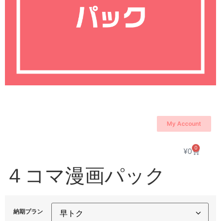
My Account
0
¥
0
４コマ漫画パック
納期プラン