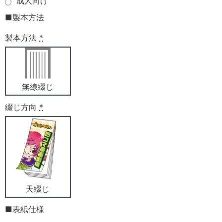
成人向け
■製本方法
製本方法
*
無線綴じ
綴じ方向
*
天綴じ
■表紙仕様