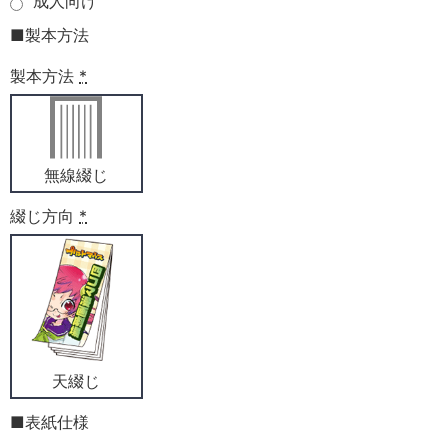
成人向け
■製本方法
製本方法
*
無線綴じ
綴じ方向
*
天綴じ
■表紙仕様