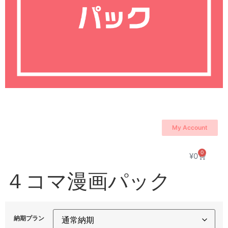
My Account
0
¥
0
４コマ漫画パック
納期プラン