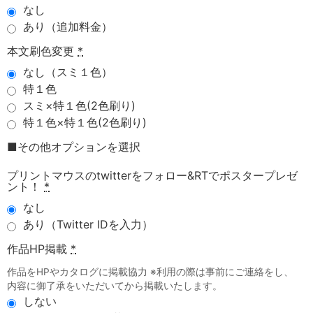
なし
あり（追加料金）
本文刷色変更
*
なし（スミ１色）
特１色
スミ×特１色(2色刷り)
特１色×特１色(2色刷り)
■その他オプションを選択
プリントマウスのtwitterをフォロー&RTでポスタープレゼ
ント！
*
なし
あり（Twitter IDを入力）
作品HP掲載
*
作品をHPやカタログに掲載協力 ※利用の際は事前にご連絡をし、
内容に御了承をいただいてから掲載いたします。
しない