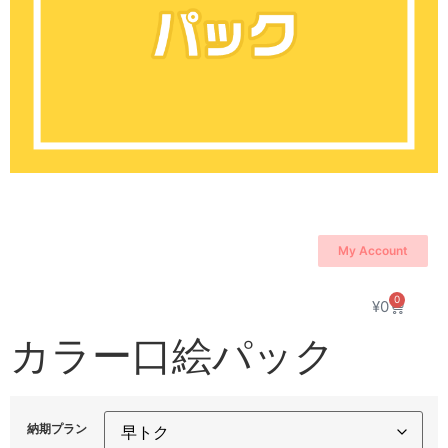
My Account
0
¥
0
カラー口絵パック
納期プラン