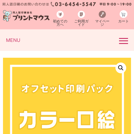
初めての
ご利用ガ
マイペー
カート
方へ
イド
ジ
MENU