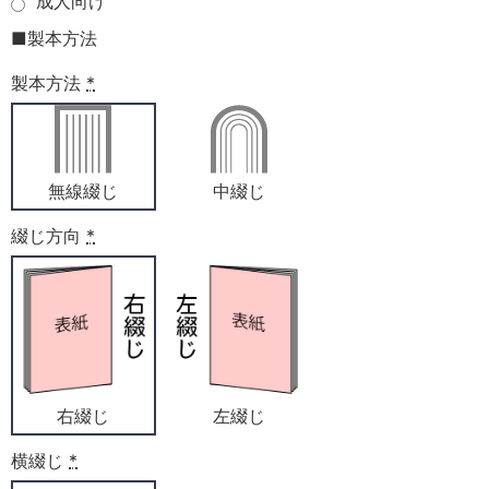
成人向け
■製本方法
製本方法
*
無線綴じ
中綴じ
綴じ方向
*
右綴じ
左綴じ
横綴じ
*