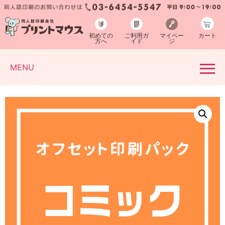
初めての
ご利用ガ
マイペー
カート
方へ
イド
ジ
MENU