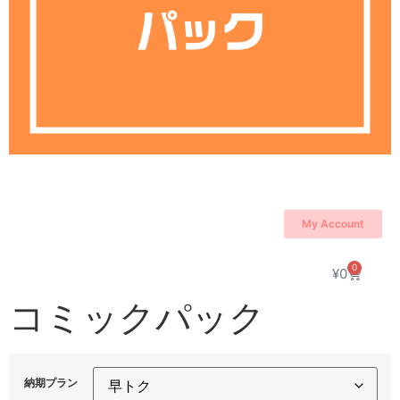
My Account
0
¥
0
コミックパック
納期プラン