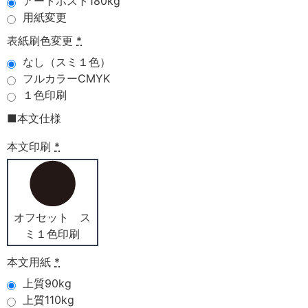
アートポスト180kg
用紙変更
表紙刷色変更
*
なし（スミ１色）
フルカラーCMYK
１色印刷
■本文仕様
本文印刷
*
オフセット ス
ミ１色印刷
本文用紙
*
上質90kg
上質110kg