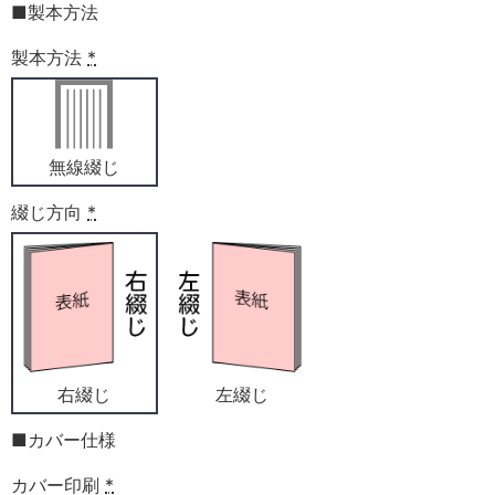
■製本方法
製本方法
*
無線綴じ
綴じ方向
*
右綴じ
左綴じ
■カバー仕様
カバー印刷
*