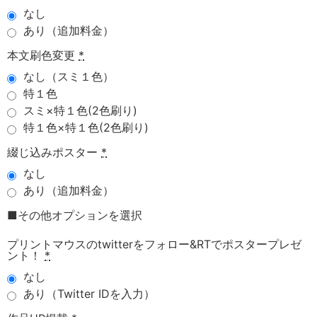
なし
あり（追加料金）
本文刷色変更
*
なし（スミ１色）
特１色
スミ×特１色(2色刷り)
特１色×特１色(2色刷り)
綴じ込みポスター
*
なし
あり（追加料金）
■その他オプションを選択
プリントマウスのtwitterをフォロー&RTでポスタープレゼ
ント！
*
なし
あり（Twitter IDを入力）