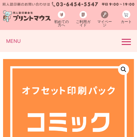
初めての
ご利用ガ
マイペー
カート
方へ
イド
ジ
MENU