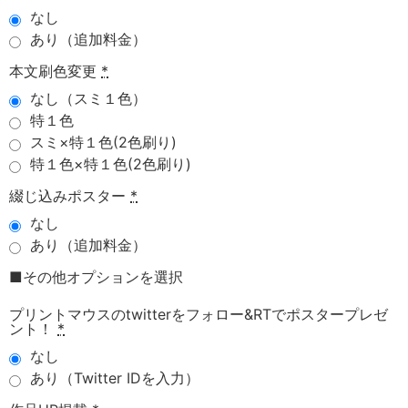
なし
あり（追加料金）
本文刷色変更
*
なし（スミ１色）
特１色
スミ×特１色(2色刷り)
特１色×特１色(2色刷り)
綴じ込みポスター
*
なし
あり（追加料金）
■その他オプションを選択
プリントマウスのtwitterをフォロー&RTでポスタープレゼ
ント！
*
なし
あり（Twitter IDを入力）