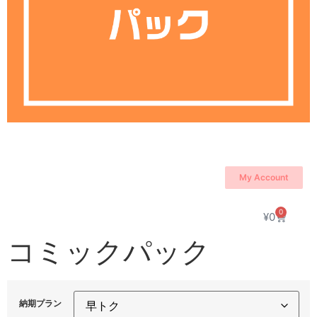
My Account
0
¥
0
コミックパック
納期プラン