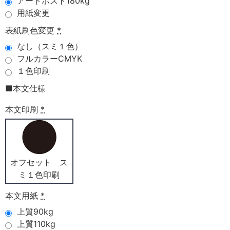
アートポスト180kg
用紙変更
表紙刷色変更
*
なし（スミ１色）
フルカラーCMYK
１色印刷
■本文仕様
本文印刷
*
オフセット ス
ミ１色印刷
本文用紙
*
上質90kg
上質110kg