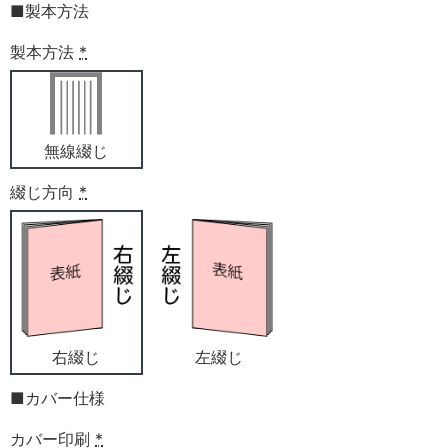
■製本方法
製本方法
*
無線綴じ
綴じ方向
*
右綴じ
左綴じ
■カバー仕様
カバー印刷
*