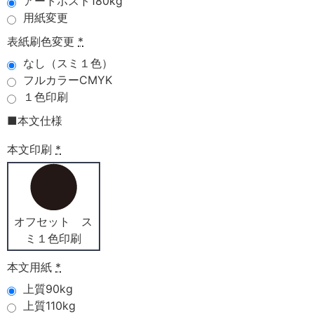
アートポスト180kg
用紙変更
表紙刷色変更
*
なし（スミ１色）
フルカラーCMYK
１色印刷
■本文仕様
本文印刷
*
オフセット ス
ミ１色印刷
本文用紙
*
上質90kg
上質110kg