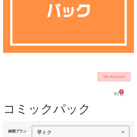
My Account
0
¥
0
コミックパック
納期プラン