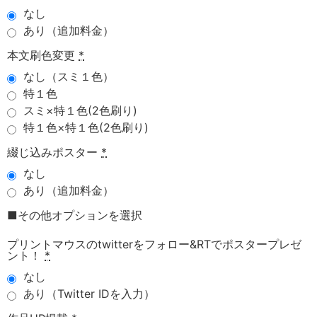
なし
あり（追加料金）
本文刷色変更
*
なし（スミ１色）
特１色
スミ×特１色(2色刷り)
特１色×特１色(2色刷り)
綴じ込みポスター
*
なし
あり（追加料金）
■その他オプションを選択
プリントマウスのtwitterをフォロー&RTでポスタープレゼ
ント！
*
なし
あり（Twitter IDを入力）