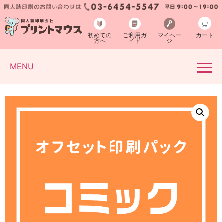
初めての
ご利用ガ
マイペー
カート
方へ
イド
ジ
MENU