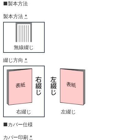
■製本方法
製本方法
*
無線綴じ
綴じ方向
*
右綴じ
左綴じ
■カバー仕様
カバー印刷
*