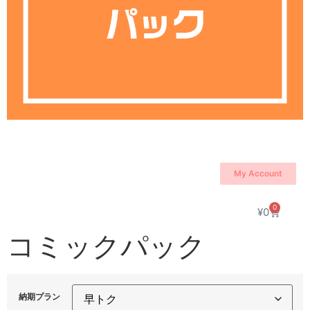
My Account
0
¥
0
コミックパック
納期プラン