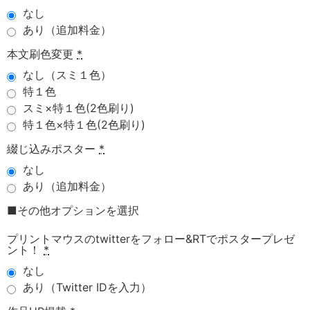
なし
あり（追加料金）
本文刷色変更
*
なし（スミ１色）
特１色
スミ×特１色(2色刷り)
特１色×特１色(2色刷り)
綴じ込みポスター
*
なし
あり（追加料金）
■その他オプションを選択
プリントマウスのtwitterをフォロー&RTでポスタープレゼ
ント！
*
なし
あり（Twitter IDを入力）