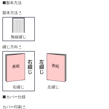
■製本方法
製本方法
*
無線綴じ
綴じ方向
*
右綴じ
左綴じ
■カバー仕様
カバー印刷
*