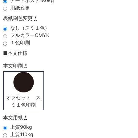
アートポスト180kg
用紙変更
表紙刷色変更
*
なし（スミ１色）
フルカラーCMYK
１色印刷
■本文仕様
本文印刷
*
オフセット ス
ミ１色印刷
本文用紙
*
上質90kg
上質110kg