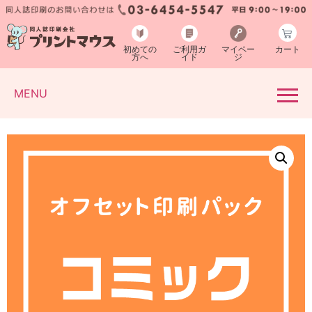
初めての
ご利用ガ
マイペー
カート
方へ
イド
ジ
MENU