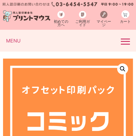
初めての
ご利用ガ
マイペー
カート
方へ
イド
ジ
MENU