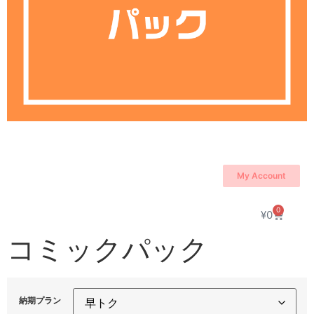
My Account
0
¥
0
コミックパック
納期プラン