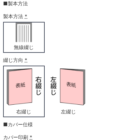
■製本方法
製本方法
*
無線綴じ
綴じ方向
*
右綴じ
左綴じ
■カバー仕様
カバー印刷
*