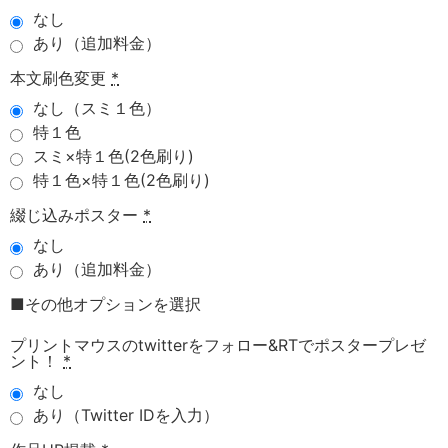
なし
あり（追加料金）
本文刷色変更
*
なし（スミ１色）
特１色
スミ×特１色(2色刷り)
特１色×特１色(2色刷り)
綴じ込みポスター
*
なし
あり（追加料金）
■その他オプションを選択
プリントマウスのtwitterをフォロー&RTでポスタープレゼ
ント！
*
なし
あり（Twitter IDを入力）