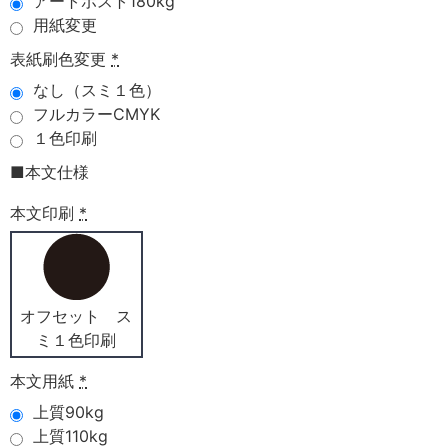
アートポスト180kg
用紙変更
表紙刷色変更
*
なし（スミ１色）
フルカラーCMYK
１色印刷
■本文仕様
本文印刷
*
オフセット ス
ミ１色印刷
本文用紙
*
上質90kg
上質110kg