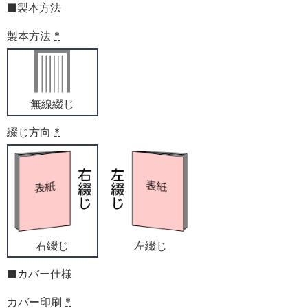
■製本方法
製本方法
*
無線綴じ
綴じ方向
*
右綴じ
左綴じ
■カバー仕様
カバー印刷
*