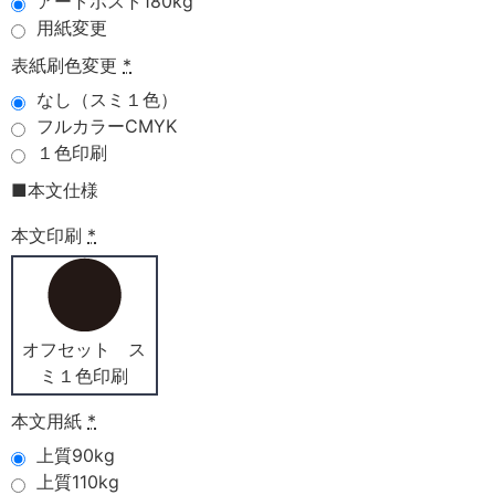
アートポスト180kg
用紙変更
表紙刷色変更
*
なし（スミ１色）
フルカラーCMYK
１色印刷
■本文仕様
本文印刷
*
オフセット ス
ミ１色印刷
本文用紙
*
上質90kg
上質110kg