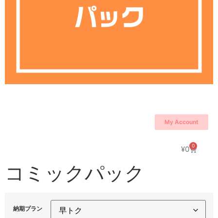
My Account
0
¥
0
コミックパック
納期プラン