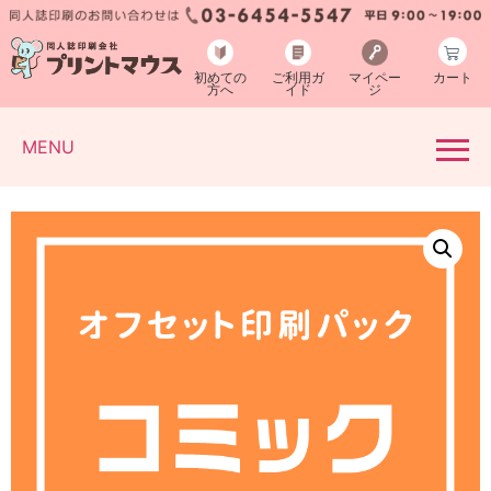
初めての
ご利用ガ
マイペー
カート
方へ
イド
ジ
MENU