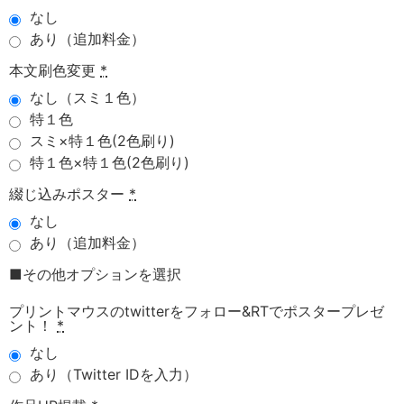
なし
あり（追加料金）
本文刷色変更
*
なし（スミ１色）
特１色
スミ×特１色(2色刷り)
特１色×特１色(2色刷り)
綴じ込みポスター
*
なし
あり（追加料金）
■その他オプションを選択
プリントマウスのtwitterをフォロー&RTでポスタープレゼ
ント！
*
なし
あり（Twitter IDを入力）