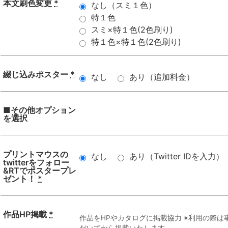
本文刷色変更
*
なし（スミ１色）
特１色
スミ×特１色(2色刷り)
特１色×特１色(2色刷り)
綴じ込みポスター
*
なし
あり（追加料金）
■その他オプション
を選択
プリントマウスの
なし
あり（Twitter IDを入力）
twitterをフォロー
&RTでポスタープレ
ゼント！
*
作品HP掲載
*
作品をHPやカタログに掲載協力 ※利用の際
だいてから掲載いたします。