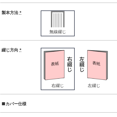
製本方法
*
無線綴じ
綴じ方向
*
右綴じ
左綴じ
■カバー仕様