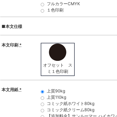
フルカラーCMYK
１色印刷
■本文仕様
本文印刷
*
オフセット ス
ミ１色印刷
本文用紙
*
上質90kg
上質110kg
コミック紙ホワイト80kg
コミック紙クリーム80kg
【追加料金】サンルーマー ハイホワイト