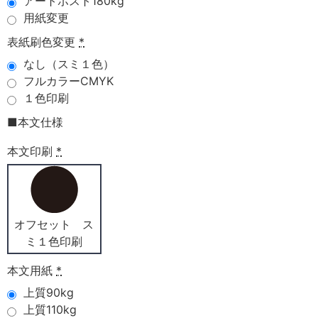
アートポスト180kg
用紙変更
表紙刷色変更
*
なし（スミ１色）
フルカラーCMYK
１色印刷
■本文仕様
本文印刷
*
オフセット ス
ミ１色印刷
本文用紙
*
上質90kg
上質110kg