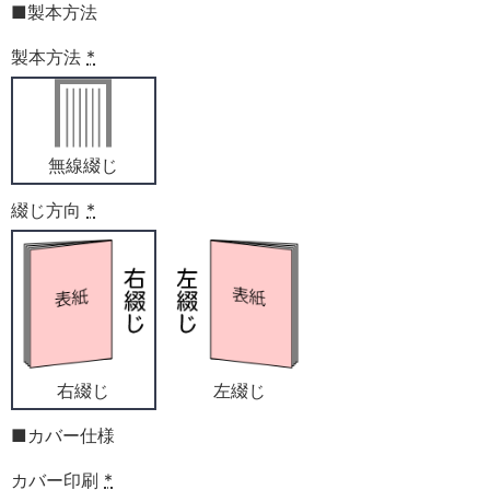
■製本方法
製本方法
*
無線綴じ
綴じ方向
*
右綴じ
左綴じ
■カバー仕様
カバー印刷
*