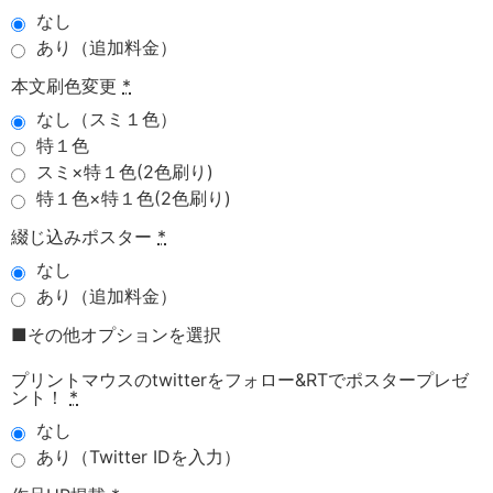
なし
あり（追加料金）
本文刷色変更
*
なし（スミ１色）
特１色
スミ×特１色(2色刷り)
特１色×特１色(2色刷り)
綴じ込みポスター
*
なし
あり（追加料金）
■その他オプションを選択
プリントマウスのtwitterをフォロー&RTでポスタープレゼ
ント！
*
なし
あり（Twitter IDを入力）