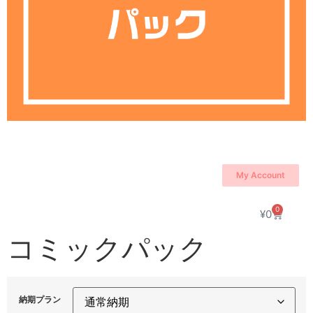
My Account
0
¥
0
コミックパック
納期プラン