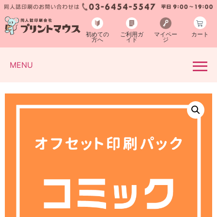
初めての
ご利用ガ
マイペー
カート
方へ
イド
ジ
MENU