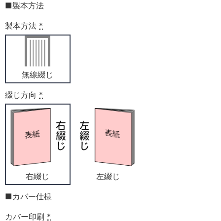
■製本方法
製本方法
*
無線綴じ
綴じ方向
*
右綴じ
左綴じ
■カバー仕様
カバー印刷
*