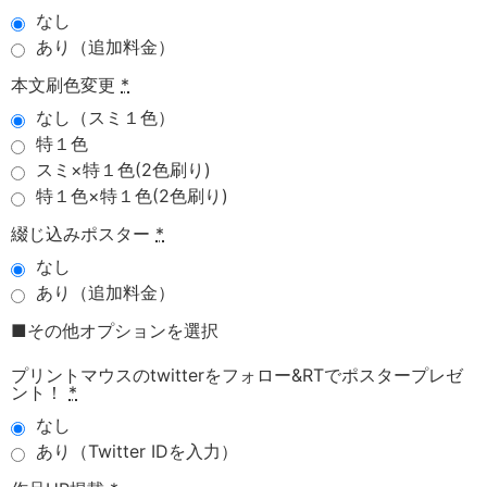
なし
あり（追加料金）
本文刷色変更
*
なし（スミ１色）
特１色
スミ×特１色(2色刷り)
特１色×特１色(2色刷り)
綴じ込みポスター
*
なし
あり（追加料金）
■その他オプションを選択
プリントマウスのtwitterをフォロー&RTでポスタープレゼ
ント！
*
なし
あり（Twitter IDを入力）