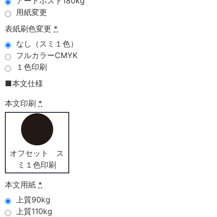
アートポスト180kg
用紙変更
表紙刷色変更
*
なし（スミ１色）
フルカラーCMYK
１色印刷
■本文仕様
本文印刷
*
オフセット ス
ミ１色印刷
本文用紙
*
上質90kg
上質110kg