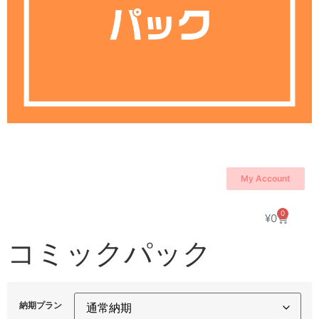
My Account
0
¥
0
コミックパック
納期プラン