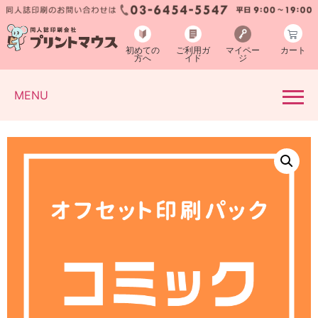
初めての
ご利用ガ
マイペー
カート
方へ
イド
ジ
MENU