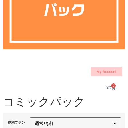
My Account
0
¥
0
コミックパック
納期プラン