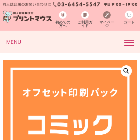
初めての
ご利用ガ
マイペー
カート
方へ
イド
ジ
MENU