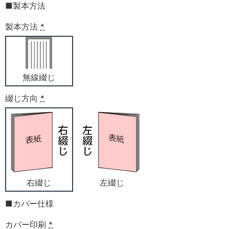
■製本方法
製本方法
*
無線綴じ
綴じ方向
*
右綴じ
左綴じ
■カバー仕様
カバー印刷
*