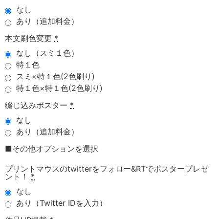
なし
あり（追加料金）
本文刷色変更
*
なし（スミ１色）
特１色
スミ×特１色(2色刷り)
特１色×特１色(2色刷り)
綴じ込みポスター
*
なし
あり（追加料金）
■その他オプションを選択
プリントマウスのtwitterをフォロー&RTでポスタープレゼ
ント！
*
なし
あり（Twitter IDを入力）