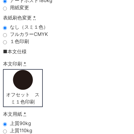
アートポスト180kg
用紙変更
表紙刷色変更
*
なし（スミ１色）
フルカラーCMYK
１色印刷
■本文仕様
本文印刷
*
オフセット ス
ミ１色印刷
本文用紙
*
上質90kg
上質110kg