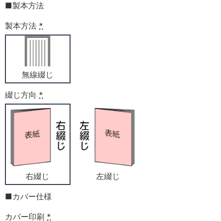
■製本方法
製本方法
*
無線綴じ
綴じ方向
*
右綴じ
左綴じ
■カバー仕様
カバー印刷
*