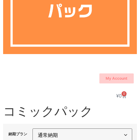
My Account
0
¥
0
コミックパック
納期プラン