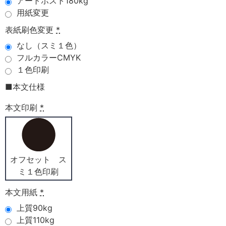
アートポスト180kg
用紙変更
表紙刷色変更
*
なし（スミ１色）
フルカラーCMYK
１色印刷
■本文仕様
本文印刷
*
オフセット ス
ミ１色印刷
本文用紙
*
上質90kg
上質110kg