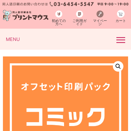
初めての
ご利用ガ
マイペー
カート
方へ
イド
ジ
MENU