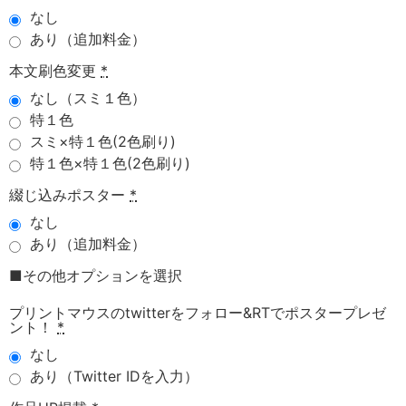
なし
あり（追加料金）
本文刷色変更
*
なし（スミ１色）
特１色
スミ×特１色(2色刷り)
特１色×特１色(2色刷り)
綴じ込みポスター
*
なし
あり（追加料金）
■その他オプションを選択
プリントマウスのtwitterをフォロー&RTでポスタープレゼ
ント！
*
なし
あり（Twitter IDを入力）