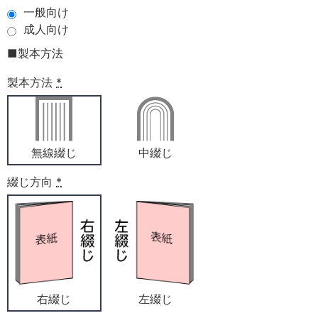
一般向け
成人向け
■製本方法
製本方法
*
無線綴じ
中綴じ
綴じ方向
*
右綴じ
左綴じ