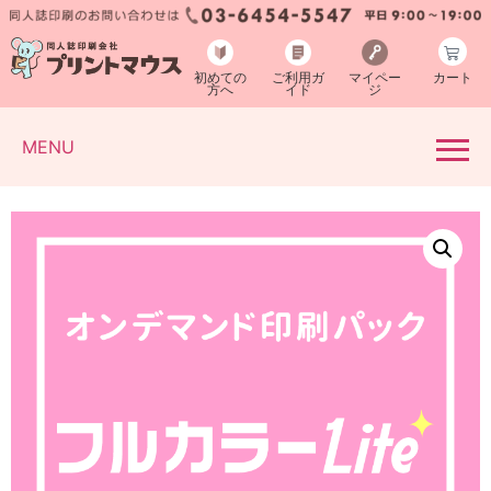
初めての
ご利用ガ
マイペー
カート
方へ
イド
ジ
MENU