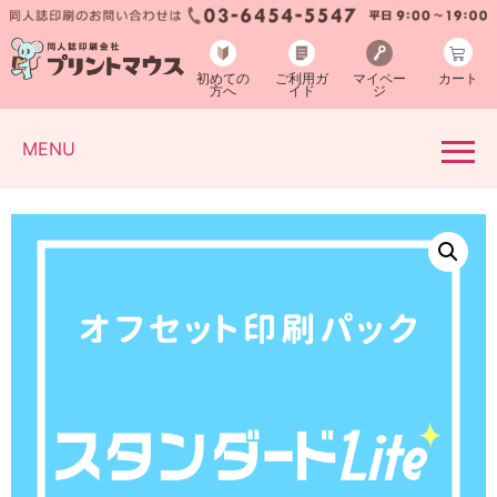
初めての
ご利用ガ
マイペー
カート
方へ
イド
ジ
MENU