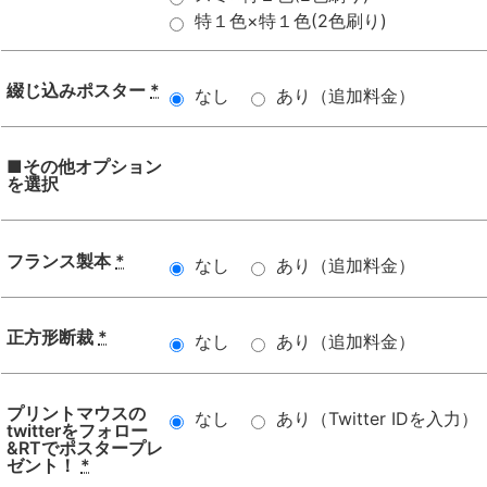
特１色×特１色(2色刷り)
綴じ込みポスター
*
なし
あり（追加料金）
■その他オプション
を選択
フランス製本
*
なし
あり（追加料金）
正方形断裁
*
なし
あり（追加料金）
プリントマウスの
なし
あり（Twitter IDを入力）
twitterをフォロー
&RTでポスタープレ
ゼント！
*