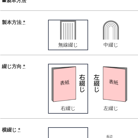
■製本方法
製本方法
*
無線綴じ
中綴じ
綴じ方向
*
右綴じ
左綴じ
横綴じ
*