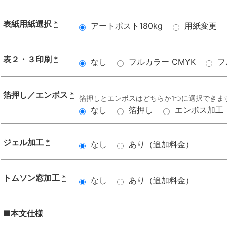
表紙用紙選択
*
アートポスト180kg
用紙変更
表２・３印刷
*
なし
フルカラー CMYK
フ
箔押し／エンボス
*
箔押しとエンボスはどちらか1つに選択できま
なし
箔押し
エンボス加工
ジェル加工
*
なし
あり（追加料金）
トムソン窓加工
*
なし
あり（追加料金）
■本文仕様