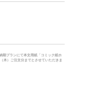
納期プランにて本文用紙「コミック紙ホ
23（木）ご注文分までとさせていただきま