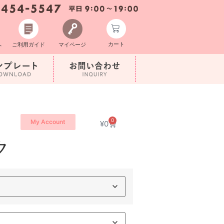
カート
へ
ご利用ガイド
マイページ
0
My Account
¥
0
ク