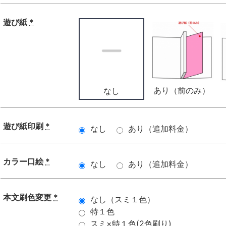
遊び紙
*
あり（前のみ）
なし
遊び紙印刷
*
なし
あり（追加料金）
カラー口絵
*
なし
あり（追加料金）
本文刷色変更
*
なし（スミ１色）
特１色
スミ×特１色(2色刷り)