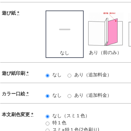
遊び紙
*
あり（前のみ）
なし
遊び紙印刷
*
なし
あり（追加料金）
カラー口絵
*
なし
あり（追加料金）
本文刷色変更
*
なし（スミ１色）
特１色
スミ×特１色(2色刷り)