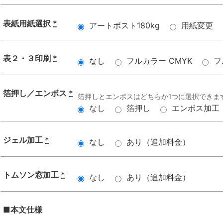
表紙用紙選択
*
アートポスト180kg
用紙変更
表２・３印刷
*
なし
フルカラー CMYK
フ
箔押し／エンボス
*
箔押しとエンボスはどちらか1つに選択できま
なし
箔押し
エンボス加工
ジェル加工
*
なし
あり（追加料金）
トムソン窓加工
*
なし
あり（追加料金）
■本文仕様