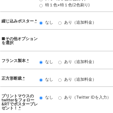
特１色×特１色(2色刷り)
綴じ込みポスター
*
なし
あり（追加料金）
■その他オプション
を選択
フランス製本
*
なし
あり（追加料金）
正方形断裁
*
なし
あり（追加料金）
プリントマウスの
なし
あり（Twitter IDを入力）
twitterをフォロー
&RTでポスタープレ
ゼント！
*