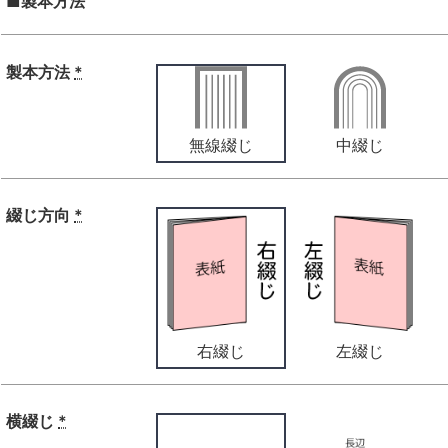
■製本方法
製本方法
*
無線綴じ
中綴じ
綴じ方向
*
右綴じ
左綴じ
横綴じ
*