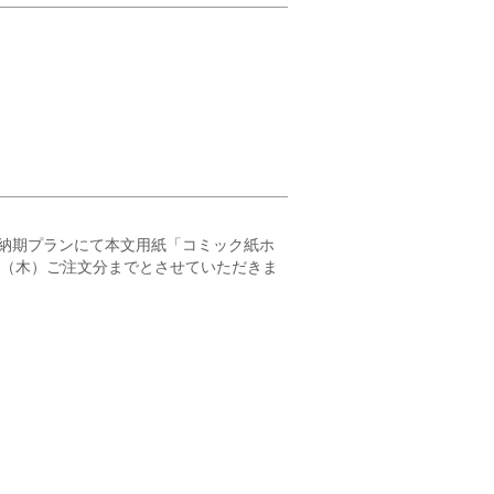
納期プランにて本文用紙「コミック紙ホ
23（木）ご注文分までとさせていただきま