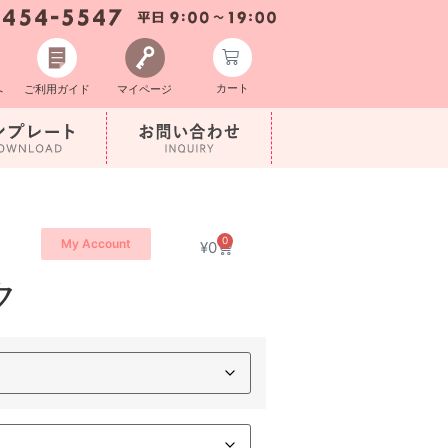
カート
へ
ご利用ガイド
マイページ
0
My Account
¥
0
ク