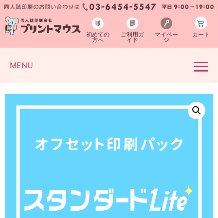
初めての
ご利用ガ
マイペー
カート
方へ
イド
ジ
MENU