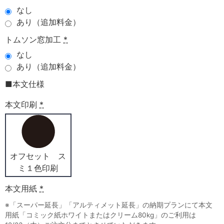
なし
あり（追加料金）
トムソン窓加工
*
なし
あり（追加料金）
■本文仕様
本文印刷
*
オフセット ス
ミ１色印刷
本文用紙
*
※「スーパー延長」「アルティメット延長」の納期プランにて本文
用紙「コミック紙ホワイトまたはクリーム80kg」のご利用は