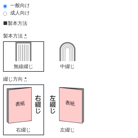
一般向け
成人向け
■製本方法
製本方法
*
無線綴じ
中綴じ
綴じ方向
*
右綴じ
左綴じ