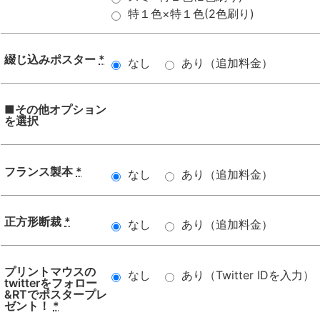
特１色×特１色(2色刷り)
綴じ込みポスター
*
なし
あり（追加料金）
■その他オプション
を選択
フランス製本
*
なし
あり（追加料金）
正方形断裁
*
なし
あり（追加料金）
プリントマウスの
なし
あり（Twitter IDを入力）
twitterをフォロー
&RTでポスタープレ
ゼント！
*