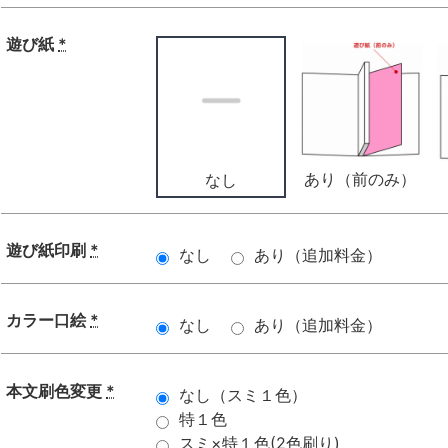
遊び紙
*
あり（前のみ）
なし
遊び紙印刷
*
なし
あり（追加料金）
カラー口絵
*
なし
あり（追加料金）
本文刷色変更
*
なし（スミ１色）
特１色
スミ×特１色(2色刷り)