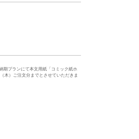
納期プランにて本文用紙「コミック紙ホ
23（木）ご注文分までとさせていただきま