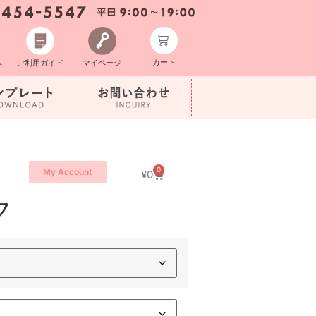
カート
へ
ご利用ガイド
マイページ
0
My Account
¥
0
ク