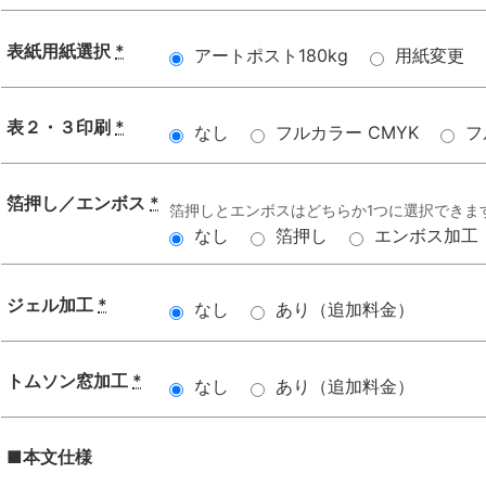
表紙用紙選択
*
アートポスト180kg
用紙変更
表２・３印刷
*
なし
フルカラー CMYK
フ
箔押し／エンボス
*
箔押しとエンボスはどちらか1つに選択できま
なし
箔押し
エンボス加工
ジェル加工
*
なし
あり（追加料金）
トムソン窓加工
*
なし
あり（追加料金）
■本文仕様