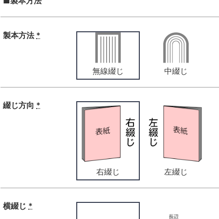
■製本方法
製本方法
*
無線綴じ
中綴じ
綴じ方向
*
右綴じ
左綴じ
横綴じ
*