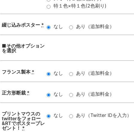
特１色×特１色(2色刷り)
綴じ込みポスター
*
なし
あり（追加料金）
■その他オプション
を選択
フランス製本
*
なし
あり（追加料金）
正方形断裁
*
なし
あり（追加料金）
プリントマウスの
なし
あり（Twitter IDを入力）
twitterをフォロー
&RTでポスタープレ
ゼント！
*