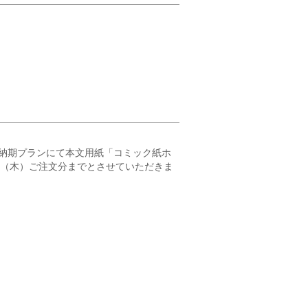
納期プランにて本文用紙「コミック紙ホ
23（木）ご注文分までとさせていただきま