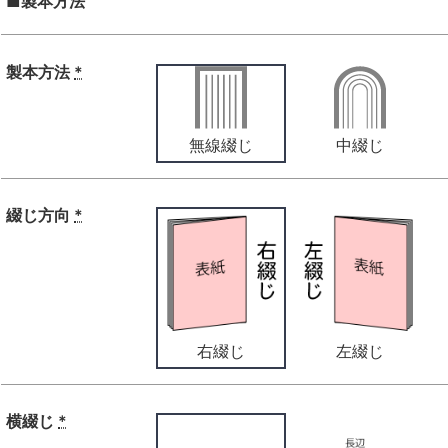
■製本方法
製本方法
*
無線綴じ
中綴じ
綴じ方向
*
右綴じ
左綴じ
横綴じ
*