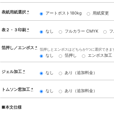
表紙用紙選択
*
アートポスト180kg
用紙変更
表２・３印刷
*
なし
フルカラー CMYK
フ
箔押し／エンボス
*
箔押しとエンボスはどちらか1つに選択できま
なし
箔押し
エンボス加工
ジェル加工
*
なし
あり（追加料金）
トムソン窓加工
*
なし
あり（追加料金）
■本文仕様