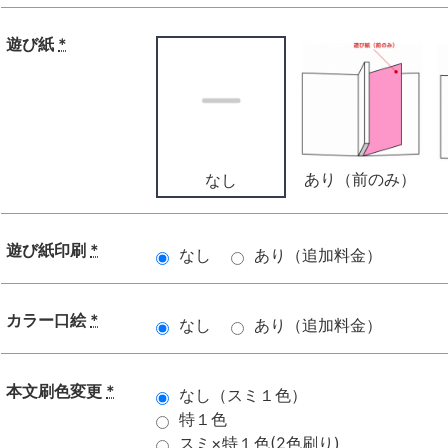
遊び紙
*
あり（前のみ）
なし
遊び紙印刷
*
なし
あり（追加料金）
カラー口絵
*
なし
あり（追加料金）
本文刷色変更
*
なし（スミ１色）
特１色
スミ×特１色(2色刷り)