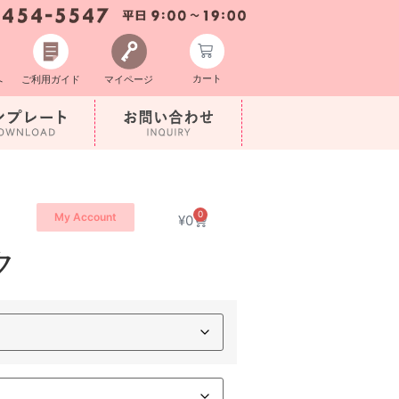
カート
へ
ご利用ガイド
マイページ
0
My Account
¥
0
ク