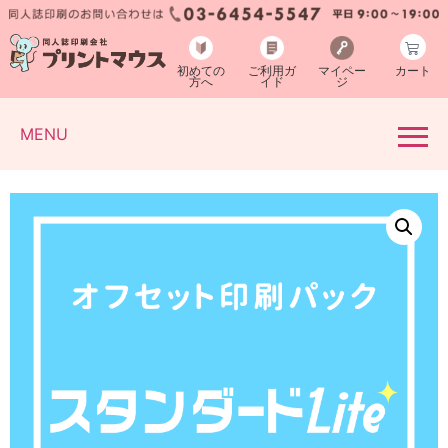
初めての
ご利用ガ
マイペー
カート
方へ
イド
ジ
MENU