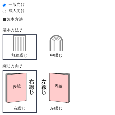
一般向け
成人向け
■製本方法
製本方法
*
無線綴じ
中綴じ
綴じ方向
*
右綴じ
左綴じ