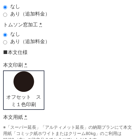
なし
あり（追加料金）
トムソン窓加工
*
なし
あり（追加料金）
■本文仕様
本文印刷
*
オフセット ス
ミ１色印刷
本文用紙
*
※「スーパー延長」「アルティメット延長」の納期プランにて本文
用紙「コミック紙ホワイトまたはクリーム80kg」のご利用は