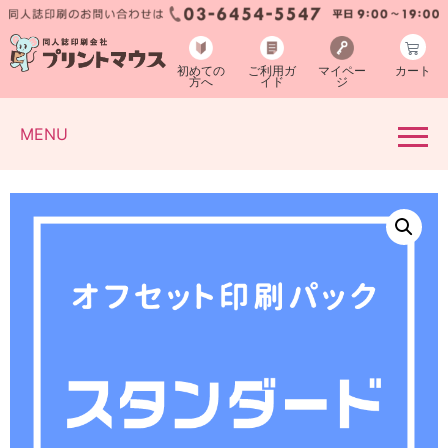
初めての
ご利用ガ
マイペー
カート
方へ
イド
ジ
MENU