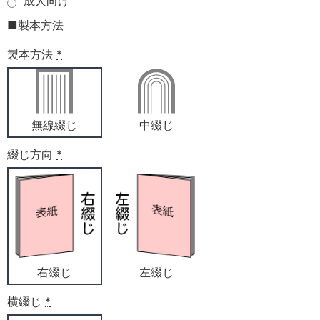
成人向け
■製本方法
製本方法
*
無線綴じ
中綴じ
綴じ方向
*
右綴じ
左綴じ
横綴じ
*