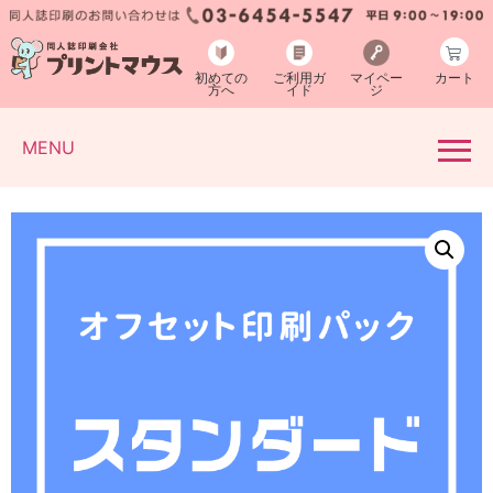
初めての
ご利用ガ
マイペー
カート
方へ
イド
ジ
MENU