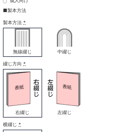
成人向け
■製本方法
製本方法
*
無線綴じ
中綴じ
綴じ方向
*
右綴じ
左綴じ
横綴じ
*