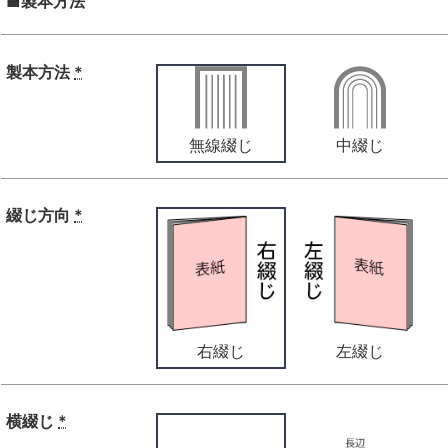
■製本方法
製本方法
*
無線綴じ
中綴じ
綴じ方向
*
右綴じ
左綴じ
横綴じ
*