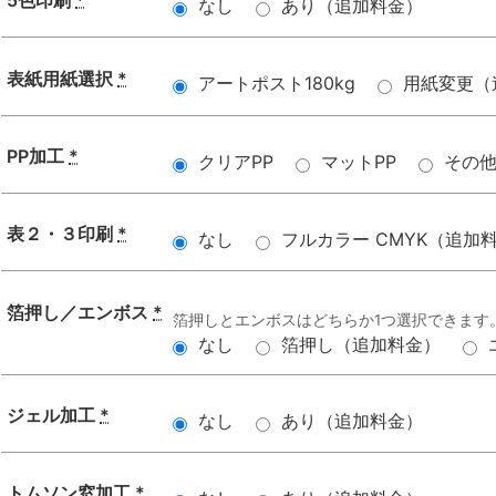
5色印刷
*
なし
あり（追加料金）
表紙用紙選択
*
アートポスト180kg
用紙変更（
PP加工
*
クリアPP
マットPP
その
表２・３印刷
*
なし
フルカラー CMYK（追加
箔押し／エンボス
*
箔押しとエンボスはどちらか1つ選択できます
なし
箔押し（追加料金）
ジェル加工
*
なし
あり（追加料金）
トムソン窓加工
*