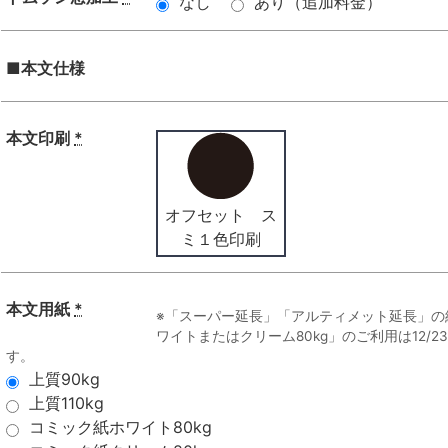
なし
あり（追加料金）
■本文仕様
本文印刷
*
オフセット ス
ミ１色印刷
本文用紙
*
※「スーパー延長」「アルティメット延長」の
ワイトまたはクリーム80kg」のご利用は12/
す。
上質90kg
上質110kg
コミック紙ホワイト80kg