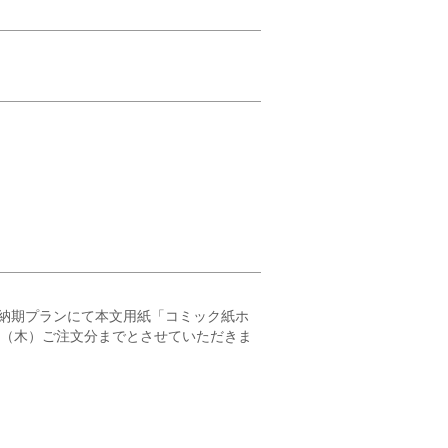
納期プランにて本文用紙「コミック紙ホ
23（木）ご注文分までとさせていただきま