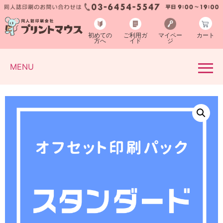
初めての
ご利用ガ
マイペー
カート
方へ
イド
ジ
MENU