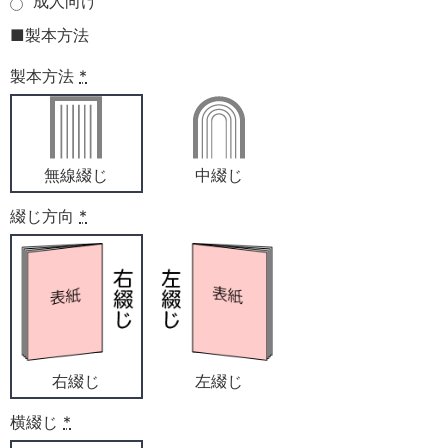
成人向け
■製本方法
製本方法
*
無線綴じ
中綴じ
綴じ方向
*
右綴じ
左綴じ
横綴じ
*