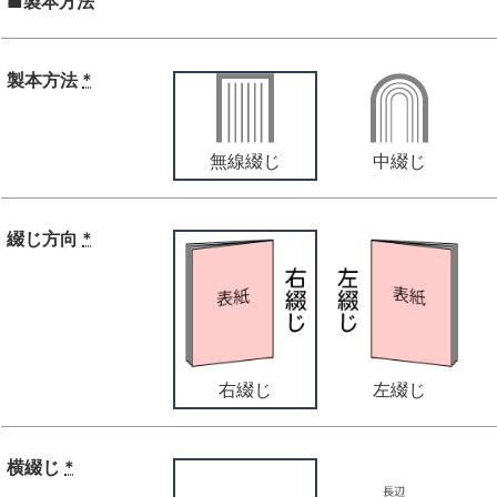
■製本方法
製本方法
*
無線綴じ
中綴じ
綴じ方向
*
右綴じ
左綴じ
横綴じ
*