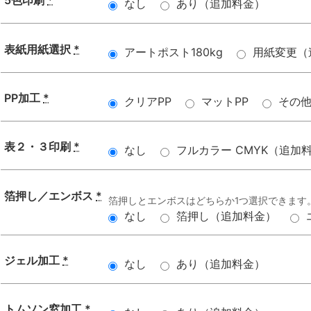
5色印刷
*
なし
あり（追加料金）
表紙用紙選択
*
アートポスト180kg
用紙変更（
PP加工
*
クリアPP
マットPP
その
表２・３印刷
*
なし
フルカラー CMYK（追加
箔押し／エンボス
*
箔押しとエンボスはどちらか1つ選択できます
なし
箔押し（追加料金）
ジェル加工
*
なし
あり（追加料金）
トムソン窓加工
*