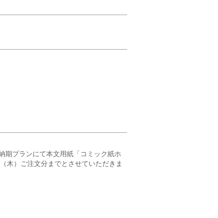
納期プランにて本文用紙「コミック紙ホ
23（木）ご注文分までとさせていただきま