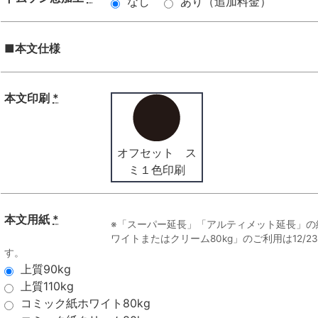
なし
あり（追加料金）
■本文仕様
本文印刷
*
オフセット ス
ミ１色印刷
本文用紙
*
※「スーパー延長」「アルティメット延長」の
ワイトまたはクリーム80kg」のご利用は12/
す。
上質90kg
上質110kg
コミック紙ホワイト80kg