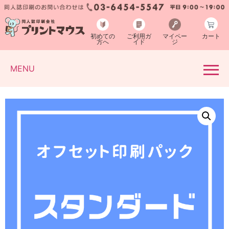
初めての
ご利用ガ
マイペー
カート
方へ
イド
ジ
MENU