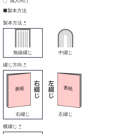
成人向け
■製本方法
製本方法
*
無線綴じ
中綴じ
綴じ方向
*
右綴じ
左綴じ
横綴じ
*