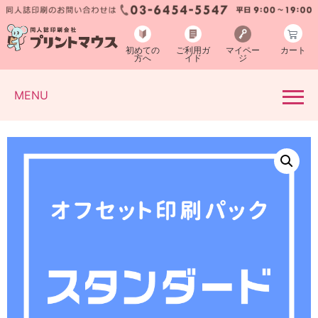
初めての
ご利用ガ
マイペー
カート
方へ
イド
ジ
MENU