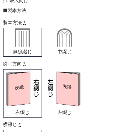
成人向け
■製本方法
製本方法
*
無線綴じ
中綴じ
綴じ方向
*
右綴じ
左綴じ
横綴じ
*