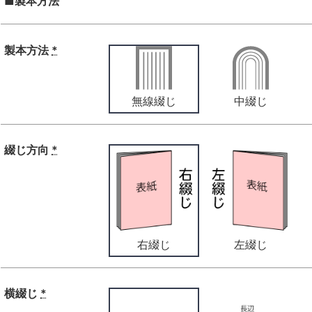
■製本方法
製本方法
*
無線綴じ
中綴じ
綴じ方向
*
右綴じ
左綴じ
横綴じ
*