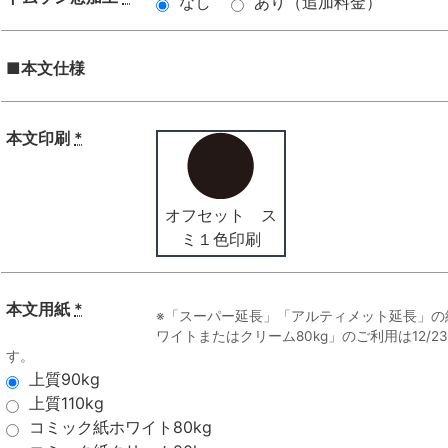
なし
あり（追加料金）
■本文仕様
本文印刷
*
オフセット ス
ミ１色印刷
本文用紙
*
※「スーパー延長」「アルティメット延長」の
ワイトまたはクリーム80kg」のご利用は12/
す。
上質90kg
上質110kg
コミック紙ホワイト80kg