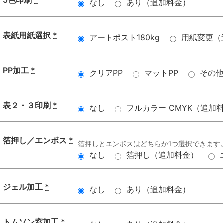
5色印刷
*
なし
あり（追加料金）
表紙用紙選択
*
アートポスト180kg
用紙変更（
PP加工
*
クリアPP
マットPP
その
表２・３印刷
*
なし
フルカラー CMYK（追加
箔押し／エンボス
*
箔押しとエンボスはどちらか1つ選択できます
なし
箔押し（追加料金）
ジェル加工
*
なし
あり（追加料金）
トムソン窓加工
*