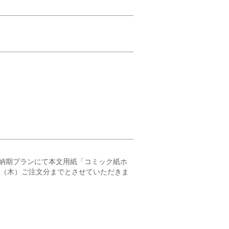
納期プランにて本文用紙「コミック紙ホ
23（木）ご注文分までとさせていただきま