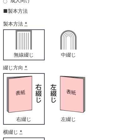
成人向け
■製本方法
製本方法
*
無線綴じ
中綴じ
綴じ方向
*
右綴じ
左綴じ
横綴じ
*