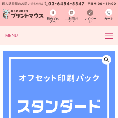
初めての
ご利用ガ
マイペー
カート
方へ
イド
ジ
MENU