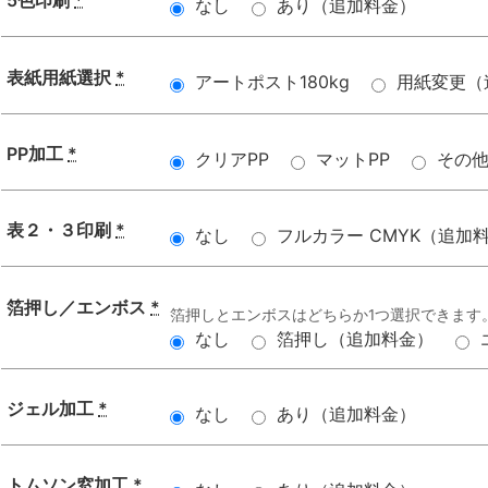
5色印刷
*
なし
あり（追加料金）
表紙用紙選択
*
アートポスト180kg
用紙変更（
PP加工
*
クリアPP
マットPP
その
表２・３印刷
*
なし
フルカラー CMYK（追加
箔押し／エンボス
*
箔押しとエンボスはどちらか1つ選択できます
なし
箔押し（追加料金）
ジェル加工
*
なし
あり（追加料金）
トムソン窓加工
*