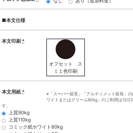
なし
あり（追加料金）
■本文仕様
本文印刷
*
オフセット ス
ミ１色印刷
本文用紙
*
※「スーパー延長」「アルティメット延長」の
ワイトまたはクリーム80kg」のご利用は12/
す。
上質90kg
上質110kg
コミック紙ホワイト80kg