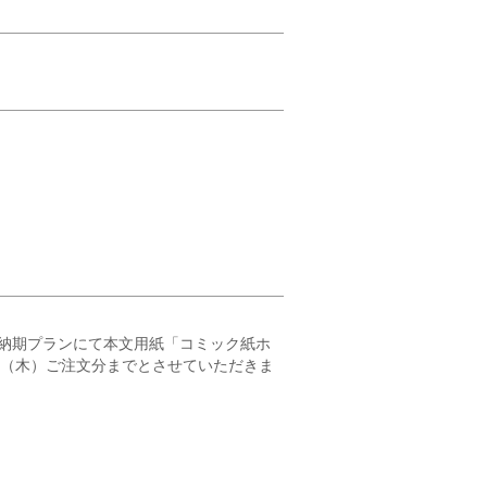
納期プランにて本文用紙「コミック紙ホ
23（木）ご注文分までとさせていただきま