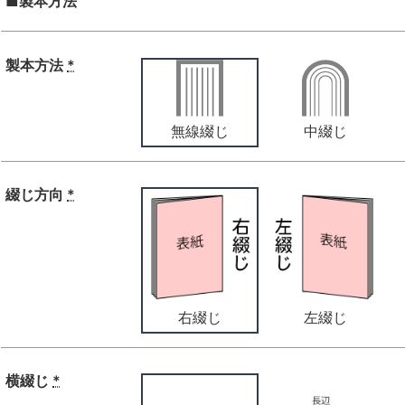
■製本方法
製本方法
*
無線綴じ
中綴じ
綴じ方向
*
右綴じ
左綴じ
横綴じ
*