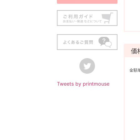
価
金額
Tweets by printmouse