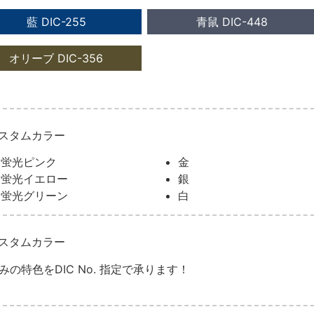
藍 DIC-255
青鼠 DIC-448
オリーブ DIC-356
スタムカラー
蛍光ピンク
金
蛍光イエロー
銀
蛍光グリーン
白
スタムカラー
みの特色をDIC No. 指定で承ります！