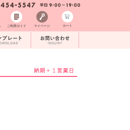
カート
へ
ご利用ガイド
マイページ
納期＋１営業日