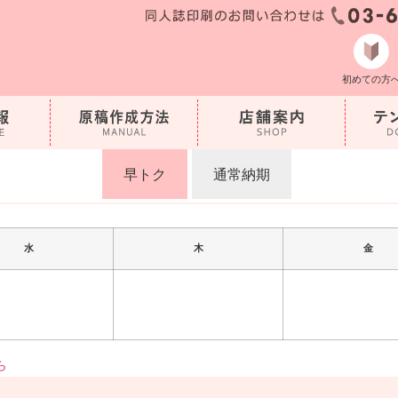
初めての方
早トク
通常納期
水
木
金
ら